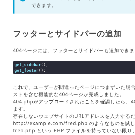
</
div
>
<!-- #primary -->
できます。
フッターとサイドバーの追加
404ページには、フッターとサイドバーも追加でき
get_sidebar
get_footer
();
これで、ユーザーが間違ったページにつまずいた場
ストを含む機能的な404ページが完成しました。
404.phpがアップロードされたことを確認したら、
ます。
存在しないウェブサイトのURLアドレスを入力する
http://example.com/fred.php のよう
fred.php という PHP ファイルを持っていない限