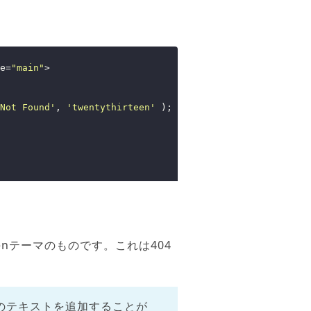
e
=
"main"
>
Not Found'
, 
'twentythirteen'
 ); 
t embarrassing, isn’t it?'
, 
thing was found at this 
; 
?>
</
p
>
teenテーマのものです。これは404
。
分のテキストを追加することが