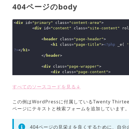
404ページのbody
<
div
id
=
"primary"
class
=
"content-area"
>
<
div
id
=
"content"
class
=
"site-content"
rol
<
header
class
=
"page-header"
>
<
h1
class
=
"page-title"
>
<?php
 _e( 
'
?>
</
h1
>
</
header
>
<
div
class
=
"page-wrapper"
>
<
div
class
=
"page-content"
>
<
h2
>
<?php
 _e( 
'This is somewha
'twentythirteen'
 ); 
?>
</
h2
>
すべてのソースコードを見る↓
<
p
>
<?php
 _e( 
'It looks like no
location. Maybe try a search?'
, 
'twentythirteen'
 )
この例はWordPressに付属しているTwenty Thir
<?php
 get_search_form(); 
?>
ページにテキストと検索フォームを追加しています
</
div
>
<!-- .page-content -->
</
div
>
<!-- .page-wrapper -->
404ページの見栄えを良くするために、自
</
div
>
<!-- #content -->