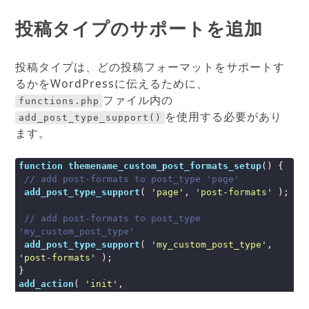
投稿タイプのサポートを追加
投稿タイプは、どの投稿フォーマットをサポートす
るかをWordPressに伝えるために、
ファイル内の
functions.php
を使用する必要があり
add_post_type_support()
ます。
function
themename_custom_post_formats_setup
() {

// add post-formats to post_type 'page'
add_post_type_support
( 
'page'
, 
'post-formats'
 );

// add post-formats to post_type 
'my_custom_post_type'
add_post_type_support
( 
'my_custom_post_type'
, 
'post-formats'
 );

add_action
( 
'init'
, 
'themename_custom_post_formats_setup'
 );