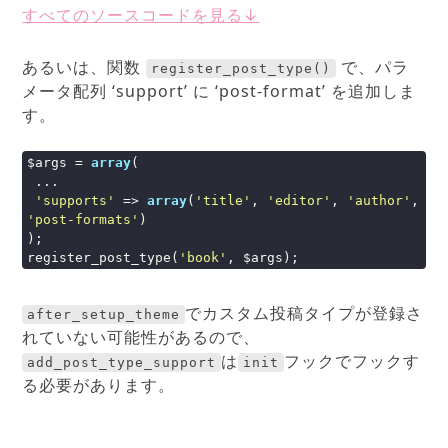
すべてのソースコードを見る↓
あるいは、関数
で、パラ
register_post_type()
メータ配列 ‘support’ に ‘post-format’ を追加しま
す。
$args = 
array
(

 ...

'supports'
 => 
array
(
'title'
, 
'editor'
, 
'author'
, 
'post-formats'
)

);

register_post_type(
'book'
, $args);
でカスタム投稿タイプが登録さ
after_setup_theme
れていない可能性があるので、
は
フックでフックす
add_post_type_support
init
る必要があります。