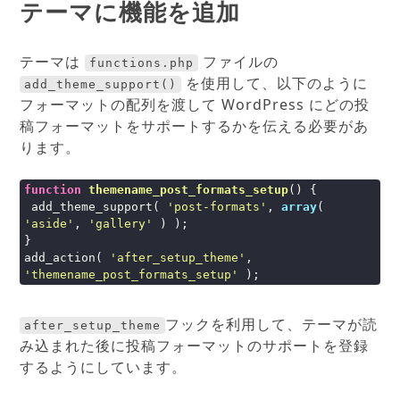
テーマに機能を追加
テーマは
ファイルの
functions.php
を使用して、以下のように
add_theme_support()
フォーマットの配列を渡して WordPress にどの投
稿フォーマットをサポートするかを伝える必要があ
ります。
function
themename_post_formats_setup
()
{

 add_theme_support( 
'post-formats'
, 
array
( 
'aside'
, 
'gallery'
 ) );

}

add_action( 
'after_setup_theme'
, 
'themename_post_formats_setup'
 );
フックを利用して、テーマが読
after_setup_theme
み込まれた後に投稿フォーマットのサポートを登録
するようにしています。