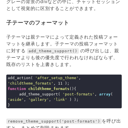
グレーの背景のdivなどの中に、チャットセッション
として視覚的に区別することができます。
子テーマのフォーマット
子テーマは親テーマによって定義された投稿フォー
マットを継承します。子テーマの投稿フォーマット
に対する
の呼び出しは、親
add_theme_support()
テーマよりも後の優先度で行われなければならず、
既存のリストを上書きします。
add_action( 
'after_setup_theme'
, 
'childtheme_formats'
, 
11
function
childtheme_formats
()
{

     add_theme_support( 
'post-formats'
, 
array
( 
'aside'
, 
'gallery'
, 
'link'
 ) );

}
を呼び出
remove_theme_support('post-formats')
すと、まとめて削除されます。